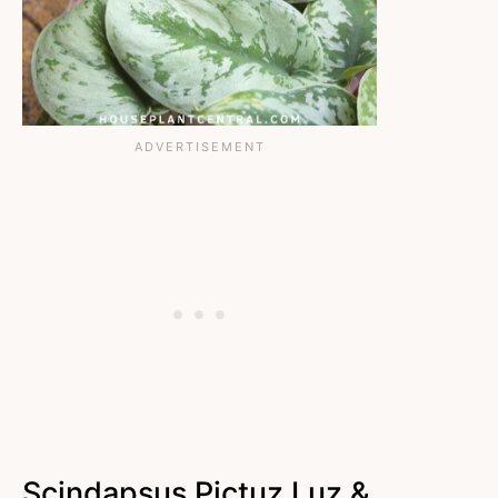
Scindapsus Pictuz Luz &