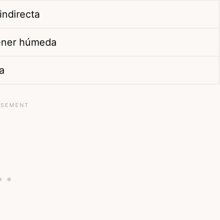
 indirecta
ener húmeda
a