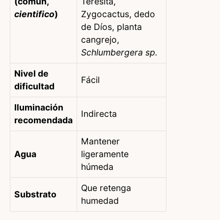
(común,
Teresita,
cientifico
)
Zygocactus, dedo
de Díos, planta
cangrejo,
Schlumbergera sp.
Nivel de
Fácil
dificultad
Iluminación
Indirecta
recomendada
Mantener
Agua
ligeramente
húmeda
Que retenga
Substrato
humedad